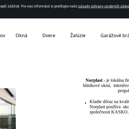
pší zážitok. Pre viac informácií si prečítajte naše
zásady ochrany osobných údajo
ov
Okná
Dvere
Žalúzie
Garážové br
Norplast -
je lokálna f
hliníkové okná, interiéro
pergo
Kladie dôraz na kval
Norplast používa ako
spoločnosti KASKO.