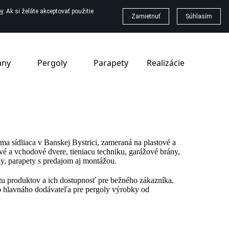
v
. Ak si želáte akceptovať použitie
Zamietnuť
Súhlasím
ány
Pergoly
Parapety
Realizácie
irma sídliaca v Banskej Bystrici, zameraná na plastové a
vé a vchodové dvere, tieniacu techniku, garážové brány,
ly, parapety s predajom aj montážou.
itu produktov a ich dostupnosť pre bežného zákazníka.
 hlavnáho dodávateľa pre pergoly výrobky od