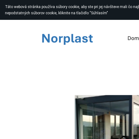
Táto webová stránka používa súbory cookie, aby ste pri jej návšteve mali čo najle
nepodstatných súborov cookie, kliknite na tlačidlo "Súhlasím"
Dom