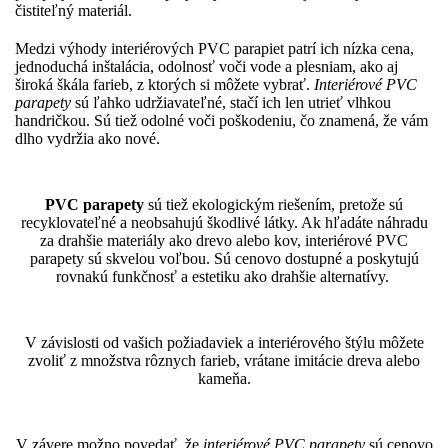
čistiteľný materiál.
Medzi výhody interiérových PVC parapiet patrí ich nízka cena,
jednoduchá inštalácia, odolnosť voči vode a plesniam, ako aj
široká škála farieb, z ktorých si môžete vybrať.
Interiérové PVC
parapety
sú ľahko udržiavateľné, stačí ich len utrieť vlhkou
handričkou. Sú tiež odolné voči poškodeniu, čo znamená, že vám
dlho vydržia ako nové.
PVC parapety
sú tiež ekologickým riešením, pretože sú
recyklovateľné a neobsahujú škodlivé látky. Ak hľadáte náhradu
za drahšie materiály ako drevo alebo kov, interiérové PVC
parapety sú skvelou voľbou. Sú cenovo dostupné a poskytujú
rovnakú funkčnosť a estetiku ako drahšie alternatívy.
V závislosti od vašich požiadaviek a interiérového štýlu môžete
zvoliť z množstva rôznych farieb, vrátane imitácie dreva alebo
kameňa.
V závere možno povedať, že
interiérové PVC parapety
sú cenovo