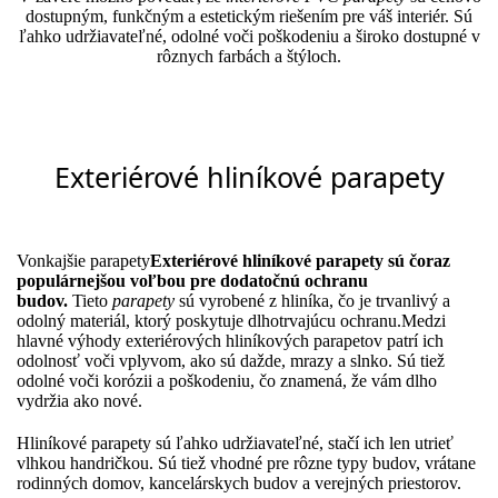
dostupným, funkčným a estetickým riešením pre váš interiér. Sú
ľahko udržiavateľné, odolné voči poškodeniu a široko dostupné v
rôznych farbách a štýloch.
Exteriérové hliníkové parapety
Vonkajšie parapety
Exteriérové hliníkové parapety sú čoraz
populárnejšou voľbou pre dodatočnú ochranu
budov.
Tieto
parapety
sú vyrobené z hliníka, čo je trvanlivý a
odolný materiál, ktorý poskytuje dlhotrvajúcu ochranu.Medzi
hlavné výhody exteriérových hliníkových parapetov patrí ich
odolnosť voči vplyvom, ako sú dažde, mrazy a slnko. Sú tiež
odolné voči korózii a poškodeniu, čo znamená, že vám dlho
vydržia ako nové.
Hliníkové parapety sú ľahko udržiavateľné, stačí ich len utrieť
vlhkou handričkou. Sú tiež vhodné pre rôzne typy budov, vrátane
rodinných domov, kancelárskych budov a verejných priestorov.