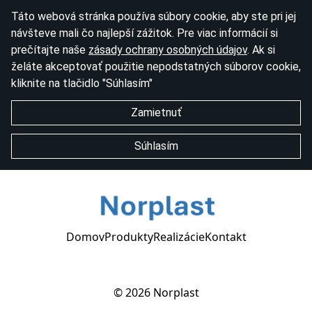
Táto webová stránka používa súbory cookie, aby ste pri jej
návšteve mali čo najlepší zážitok. Pre viac informácií si
prečítajte naše
zásady ochrany osobných údajov
. Ak si
želáte akceptovať použitie nepodstatných súborov cookie,
kliknite na tlačidlo "Súhlasím"
Zamietnuť
Súhlasím
Domov
Produkty
Realizácie
Kontakt
© 2026
Norplast