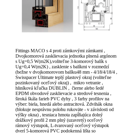
Fittings MACO s 4 proti zámkovými zámkami ,
Dvojkomorová zasklievacia jednotka plnená argónom
s Ug=0,5 W(m2K),voliteľne 3-komorový balík s
Ug=0,4 W(m2K) , zasklenie s balíkmi v rozmedzí
(bežne v dvojkomorovom balíku48 mm - 4/18/4/18/4 ,
Swisspacer Ultimate teplý plastový okraj (voliteľne
pozinkovaný oceľový okraj) , mikro vetranie ,
hliníková kľučka DUBLIN , čierne alebo šedé
EPDM obvodové zasklievacie a stredové tesnenia ,
široká škála farieb PVC dyhy , 3 farby profilov na
výber: biela, hnedá alebo antracitová. Zdvihák okna
(blokuje nesprávnu polohu rukoväte - v závislosti od
výšky okna) , tesniaca hmota zapĺňajúca dolný
drážkový profil 2 mm plný (uzavretý) oceľový
rámový výstupok, L-tvarovaný oceľový výstupok
dverí 5-komorová PVC podokenná lišta so