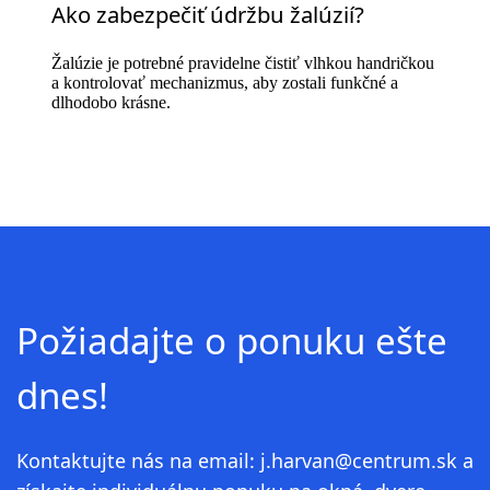
Ako zabezpečiť údržbu žalúzií?
Žalúzie je potrebné pravidelne čistiť vlhkou handričkou
a kontrolovať mechanizmus, aby zostali funkčné a
dlhodobo krásne.
Požiadajte o ponuku ešte
dnes!
Kontaktujte nás na email: j.harvan@centrum.sk a