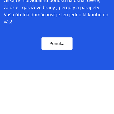
získajte individuálnu ponuku na okná, dvere,
žalúzie , garážové brány , pergoly a parapety.
Vaša útulná domácnosť je len jedno kliknutie od
vás!
Ponuka