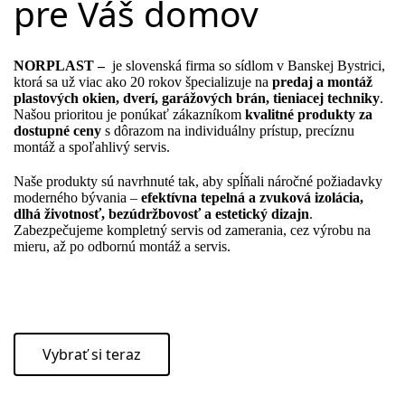
pre Váš domov
NORPLAST –
je slovenská firma so sídlom v Banskej Bystrici,
ktorá sa už viac ako 20 rokov špecializuje na
predaj a montáž
plastových okien, dverí, garážových brán, tieniacej techniky
.
Našou prioritou je ponúkať zákazníkom
kvalitné produkty za
dostupné ceny
s dôrazom na individuálny prístup, precíznu
montáž a spoľahlivý servis.
Naše produkty sú navrhnuté tak, aby spĺňali náročné požiadavky
moderného bývania –
efektívna tepelná a zvuková izolácia,
dlhá životnosť, bezúdržbovosť a estetický dizajn
.
Zabezpečujeme kompletný servis od zamerania, cez výrobu na
mieru, až po odbornú montáž a servis.
Vybrať si teraz